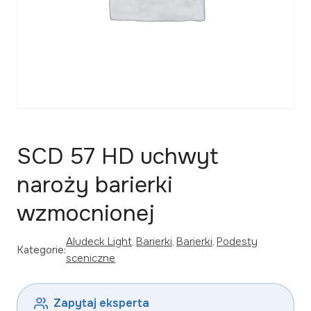
SCD 57 HD uchwyt
naroży barierki
wzmocnionej
Aludeck Light
, 
Barierki
, 
Barierki
, 
Podesty
Kategorie:
sceniczne
Zapytaj eksperta