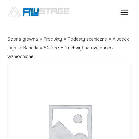
Przejdź
do
treści
»
»
»
Strona główna
Produkty
Podesty sceniczne
Aludeck
»
»
Light
Barierki
SCD 57 HD uchwyt naroży barierki
wzmocnionej