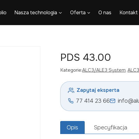
lio
Nasza technologia
Oferta
O nas
Kontakt
PDS 43.00
Kategorie:
ALC3/ALE3 System
, 
ALC3
Zapytaj eksperta
77 414 23 66
info@al
Opis
Specyfikacja