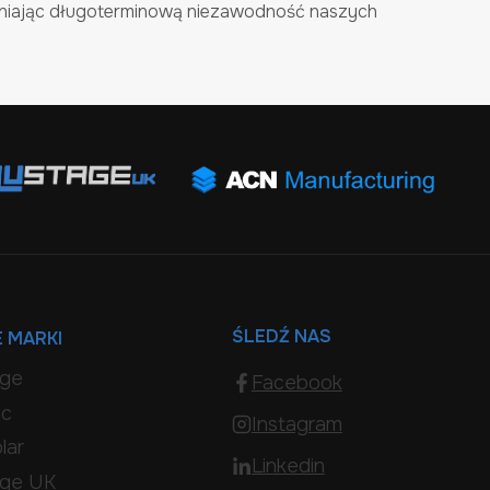
niając długoterminową niezawodność naszych
ŚLEDŹ NAS
 MARKI
age
Facebook
ic
Instagram
lar
Linkedin
age UK