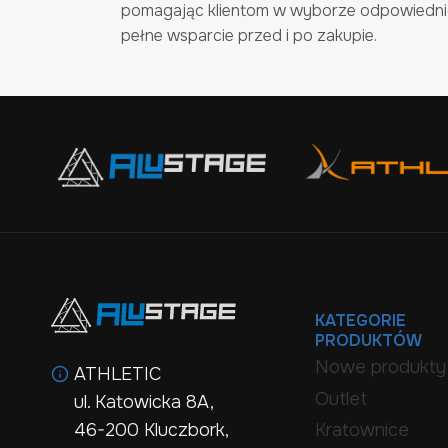
pomagając klientom w wyborze odpowiednic
pełne wsparcie przed i po zakupie.
KATEGORIE
PRODUKTÓW
Nowe produkty
ATHLETIC
Outlet
ul. Katowicka 8A,
Kratownice
46-200 Kluczbork,