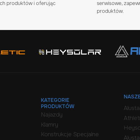
h produktów i oferując
serwisowe, zapew
produktów.
NASZE
KATEGORIE
PRODUKTÓW
Alust
Najazdy
Athlet
Klamry
Heyso
Konstrukcje Specjalne
Alust