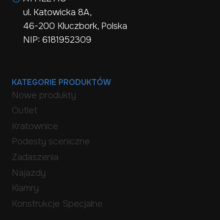
ul. Katowicka 8A,
46-200 Kluczbork, Polska
NIP: 6181952309
KATEGORIE PRODUKTÓW
Nowe produkty
Outlet
Kratownice
Podesty sceniczne
Zadaszenia
Najazdy
Klamry
Konstrukcje Specjalne