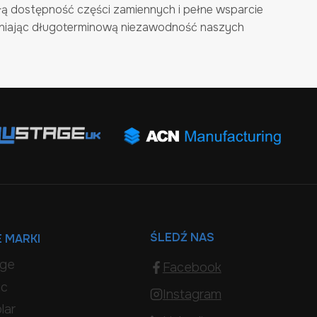
ą dostępność części zamiennych i pełne wsparcie
niając długoterminową niezawodność naszych
ŚLEDŹ NAS
 MARKI
age
Facebook
ic
Instagram
lar