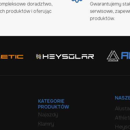
kompleksowe doradztwo,
Gwarantujemy stał
h produktów i oferując
serwisowe, zapew
produktów.
NASZE
KATEGORIE
PRODUKTÓW
Alust
Najazdy
Athlet
Klamry
Heyso