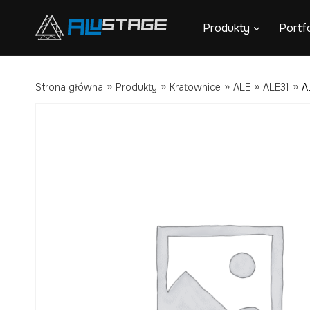
Przejdź
Produkty
Portfo
do
treści
»
»
»
»
»
Strona główna
Produkty
Kratownice
ALE
ALE31
A