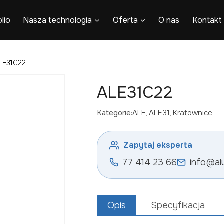
lio
Nasza technologia
Oferta
O nas
Kontakt
LE31C22
ALE31C22
Kategorie:
ALE
, 
ALE31
, 
Kratownice
Zapytaj eksperta
77 414 23 66
info@al
Opis
Specyfikacja