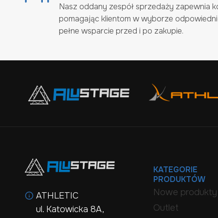
Nasz oddany zespół sprzedaży zapewnia 
pomagając klientom w wyborze odpowiednic
pełne wsparcie przed i po zakupie.
KATEGORIE
PRODUKTÓW
Nowe produkty
ATHLETIC
Outlet
ul. Katowicka 8A,